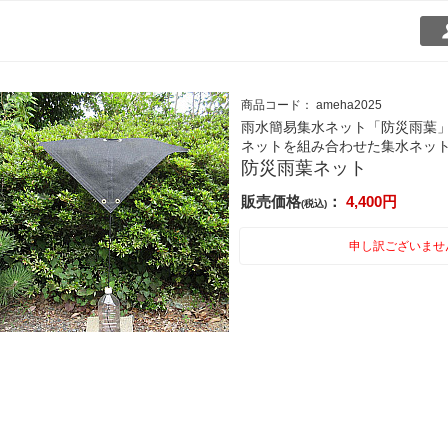
商品コード：
ameha2025
雨水簡易集水ネット「防災雨葉
ネットを組み合わせた集水ネッ
防災雨葉ネット
販売価格
：
4,400
円
(税込)
申し訳ございませ