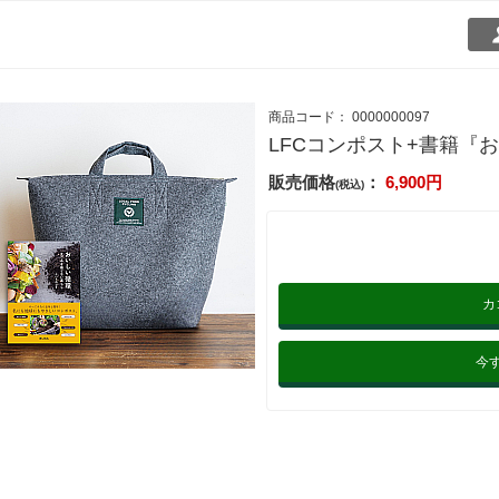
商品コード：
0000000097
LFCコンポスト+書籍『
販売価格
：
6,900
円
(税込)
カ
今